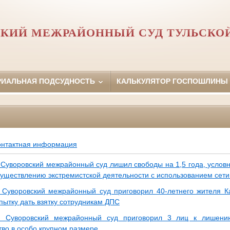
КИЙ МЕЖРАЙОННЫЙ СУД ТУЛЬСКО
РИАЛЬНАЯ ПОДСУДНОСТЬ
КАЛЬКУЛЯТОР ГОСПОШЛИНЫ
онтактная информация
 Суворовский межрайонный суд лишил свободы на 1,5 года, условн
существлению экстремистской деятельности с использованием сет
 Суворовский межрайонный суд приговорил 40-летнего жителя К
пытку дать взятку сотрудникам ДПС
з: Суворовский межрайонный суд приговорил 3 лиц к лишени
во в особо крупном размере