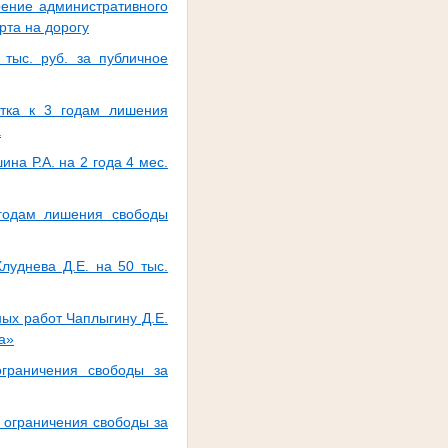
рение административного
рта на дорогу
тыc. руб. за публичное
стка к 3 годам лишения
а
а Р.А. на 2 года 4 мес.
 годам лишения свободы
луднева Д.Е. на 50 тыс.
ых работ Чаплыгину Д.Е.
а»
ограничения свободы за
 ограничения свободы за