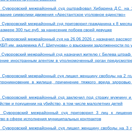
: Суворовский межрайонный суд оштрафовал Хибарина Д.С. на 1
вание символики движения «Арестантское уголовное единство»
: Суворовский межрайонный суд приговорил гражданина к 8 меся
размере 300 тыс.руб. за нанесение побоев своей девушке
: Суворовский межрайонный суд на 26.06.2026 г. назначил рассмо
«КБП им. академика А.Г. Шипунова» о взыскании задолженности по 
 Суворовский межрайонный суд назначил жителю г. Белева штраф в
ение иностранным агентом в уполномоченный орган предусмотр
: Суворовский межрайонный суд лишил женщину свободы на 2 год
проникновение в жилище, причинение тяжкого вреда здоровью 
: Суворовский межрайонный суд заключил под стражу мужчину 
йстве и покушении на убийство, в том числе малолетних детей
з: Суворовский межрайонный суд приговорил 3 лиц к лишени
во в сфере исполнения муниципальных контрактов
: Суворовский межрайонный суд лишил женщину свободы на 3 г