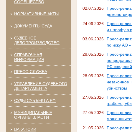
СООБЩЕСТВО
02.07.2026
Пресс-релиз
НОРМАТИВНЫЕ АКТЫ
демонстриро
24.06.2026
Пресс-релиз
ДОКУМЕНТЫ СУДА
и штрафу в 
СУДЕБНОЕ
03.06.2026
Пресс-релиз
ДЕЛОПРОИЗВОДСТВО
по иску АО 
28.05.2026
Пресс-релиз:
СПРАВОЧНАЯ
ИНФОРМАЦИЯ
непредставл
РФ сведений
ПРЕСС-СЛУЖБА
28.05.2026
Пресс-релиз
незаконное 
УПРАВЛЕНИЕ СУДЕБНОГО
убийством
ДЕПАРТАМЕНТА
27.05.2026
Пресс-релиз
СУДЫ СУБЪЕКТА РФ
грабеже, уби
МУНИЦИПАЛЬНЫЕ
27.05.2026
Пресс-рели
ОРГАНЫ ВЛАСТИ
мошенничест
21.05.2026
Пресс-релиз
ВАКАНСИИ