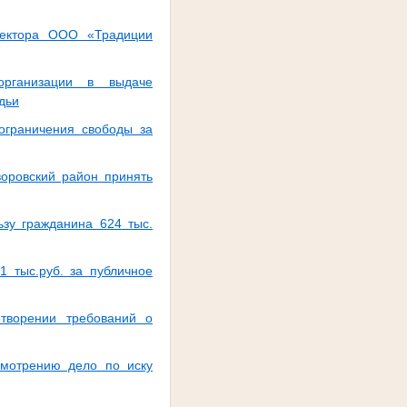
иректора ООО «Традиции
организации в выдаче
дьи
ограничения свободы за
оровский район принять
зу гражданина 624 тыс.
 тыс.руб. за публичное
етворении требований о
смотрению дело по иску