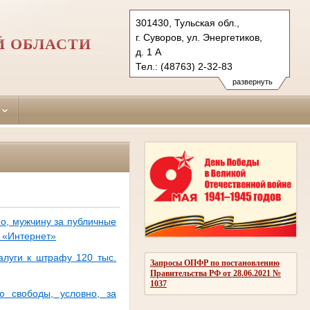
301430, Тульская обл.,
г. Суворов, ул. Энергетиков,
Й ОБЛАСТИ
д. 1 А
Тел.: (48763) 2-32-83
suvorovsky.tula@sudrf.ru
развернуть
о, мужчину за публичные
и «Интернет»
алуги к штрафу 120 тыс.
Запросы ОПФР по постановлению
Правительства РФ от 28.06.2021 №
1037
ю свободы, условно, за