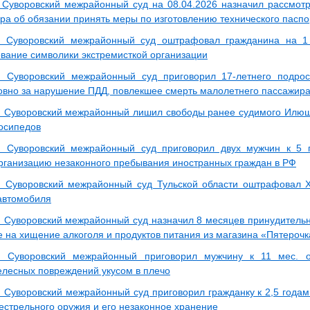
 Суворовский межрайонный суд на 08.04.2026 назначил рассмот
ра об обязании принять меры по изготовлению технического паспо
: Суворовский межрайонный суд оштрафовал гражданина на 1 
вание символики экстремисткой организации
: Суворовский межрайонный суд приговорил 17-летнего подро
овно за нарушение ПДД, повлекшее смерть малолетнего пассажир
: Суворовский межрайонный лишил свободы ранее судимого Илюшин
лосипедов
з: Суворовский межрайонный суд приговорил двух мужчин к 5
организацию незаконного пребывания иностранных граждан в РФ
: Суворовский межрайонный суд Тульской области оштрафовал Х
 автомобиля
: Суворовский межрайонный суд назначил 8 месяцев принудительн
е на хищение алкоголя и продуктов питания из магазина «Пятерочк
з: Суворовский межрайонный приговорил мужчину к 11 мес. 
елесных повреждений укусом в плечо
: Суворовский межрайонный суд приговорил гражданку к 2,5 годам
естрельного оружия и его незаконное хранение