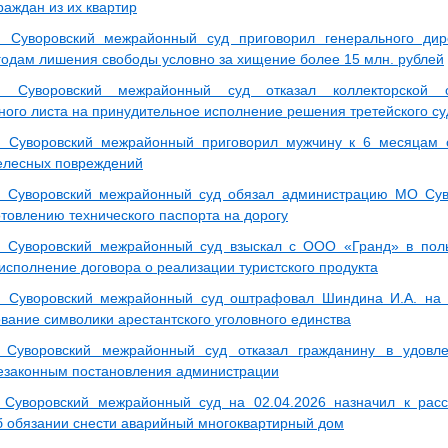
раждан из их квартир
з: Суворовский межрайонный суд приговорил генерального д
 годам лишения свободы условно за хищение более 15 млн. рублей
з: Суворовский межрайонный суд отказал коллекторской 
ного листа на принудительное исполнение решения третейского су
: Суворовский межрайонный приговорил мужчину к 6 месяцам 
елесных повреждений
: Суворовский межрайонный суд обязал администрацию МО Сув
отовлению технического паспорта на дорогу
: Суворовский межрайонный суд взыскал с ООО «Гранд» в поль
исполнение договора о реализации туристского продукта
: Суворовский межрайонный суд оштрафовал Шиндина И.А. на 1
вание символики арестантского уголовного единства
з Суворовский межрайонный суд отказал гражданину в удовл
езаконным постановления администрации
 Суворовский межрайонный суд на 02.04.2026 назначил к рас
б обязании снести аварийный многоквартирный дом