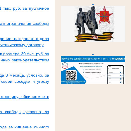
 тыс. руб. за публичное
цам ограничения свободы
трение гражданского дела
ученическому договору
 размере 30 тыс. руб. за
енных законодательством
а 3 месяца, условно, за
своей соседке и угрозу
и женщину, обвиняемых в
ю свободы, условно, за
ода за хищение личного