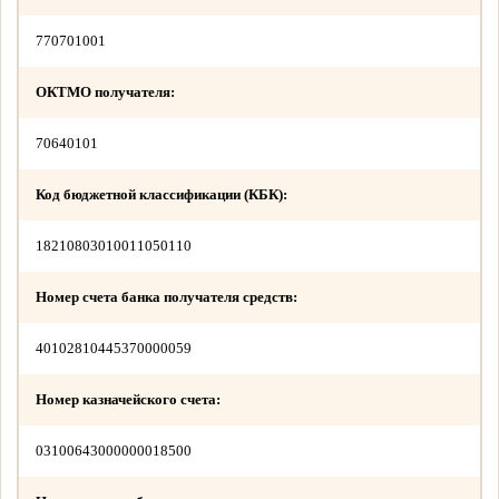
770701001
ОКТМО получателя:
70640101
Код бюджетной классификации (КБК):
18210803010011050110
Номер счета банка получателя средств:
40102810445370000059
Номер казначейского счета:
03100643000000018500