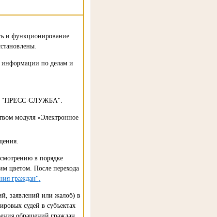
сть и функционирование
сстановлены.
а информации по делам и
ла "ПРЕСС-СЛУЖБА".
твом модуля «Электронное
щения.
ссмотрению в порядке
им цветом. После перехода
ния граждан"
.
й, заявлений или жалоб) в
ировых судей в субъектах
трения обращений граждан