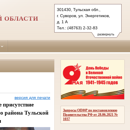
301430, Тульская обл.,
г. Суворов, ул. Энергетиков,
Й ОБЛАСТИ
д. 1 А
Тел.: (48763) 2-32-83
suvorovsky.tula@sudrf.ru
развернуть
версия для печати
е присутствие
Запросы ОПФР по постановлению
го района Тульской
Правительства РФ от 28.06.2021 №
1037
и