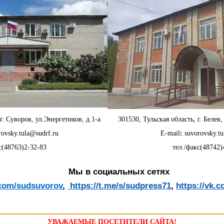
г. Суворов, ул.Энергетиков, д.1-а
301530, Тульская область, г. Беле
rovsky.tula@sudrf.ru
E-mail
:
suvorovsky.t
с(48763)2-32-83
тел./факс(48742)
Мы в социальных сетях
.com/sudsuvorov
,
https://t.me/s/sudpress71
,
https://vk.
УВАЖАЕМЫЕ ПОСЕТИТЕЛИ САЙТА!