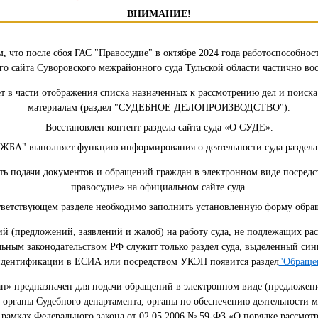
ВНИМАНИЕ!
, что после сбоя ГАС "Правосудие" в октябре 2024 года работоспособно
о сайта Суворовского межрайонного суда Тульской области частично во
т в части отображения списка назначенных к рассмотрению дел и поиск
материалам (раздел "СУДЕБНОЕ ДЕЛОПРОИЗВОДСТВО").
Восстановлен контент раздела сайта суда «О СУДЕ».
ЖБА" выполняет функцию информирования о деятельности суда разде
ть подачи документов и обращений граждан в электронном виде посредс
правосудие» на официальном сайте суда.
тветствующем разделе необходимо заполнить установленную форму обра
й (предложений, заявлений и жалоб) на работу суда, не подлежащих ра
ьным законодательством РФ служит только раздел суда, выделенный син
идентификации в ЕСИА или посредством УКЭП появится раздел
"Обраще
н» предназначен для подачи обращений в электронном виде (предложени
органы Судебного департамента, органы по обеспечению деятельности м
рамках Федерального закона от 02.05.2006 № 59-ФЗ «О порядке рассмо