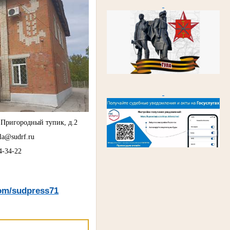
в, Пригородный тупик, д.2
ula@sudrf.ru
4-34-22
com/sudpress71