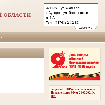
301430, Тульская обл.,
г. Суворов, ул. Энергетиков,
Й ОБЛАСТИ
д. 1 А
Тел.: (48763) 2-32-83
suvorovsky.tula@sudrf.ru
развернуть
Запросы ОПФР по постановлению
Правительства РФ от 28.06.2021 №
1037