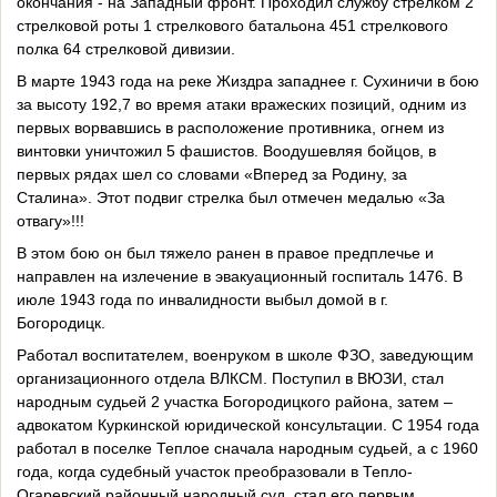
окончания - на Западный фронт. Проходил службу стрелком 2
стрелковой роты 1 стрелкового батальона 451 стрелкового
полка 64 стрелковой дивизии.
В марте 1943 года на реке Жиздра западнее г. Сухиничи в бою
за высоту 192,7 во время атаки вражеских позиций, одним из
первых ворвавшись в расположение противника, огнем из
винтовки уничтожил 5 фашистов. Воодушевляя бойцов, в
первых рядах шел со словами «Вперед за Родину, за
Сталина». Этот подвиг стрелка был отмечен медалью «За
отвагу»!!!
В этом бою он был тяжело ранен в правое предплечье и
направлен на излечение в эвакуационный госпиталь 1476. В
июле 1943 года по инвалидности выбыл домой в г.
Богородицк.
Работал воспитателем, военруком в школе ФЗО, заведующим
организационного отдела ВЛКСМ. Поступил в ВЮЗИ, стал
народным судьей 2 участка Богородицкого района, затем –
адвокатом Куркинской юридической консультации. С 1954 года
работал в поселке Теплое сначала народным судьей, а с 1960
года, когда судебный участок преобразовали в Тепло-
Огаревский районный народный суд, стал его первым