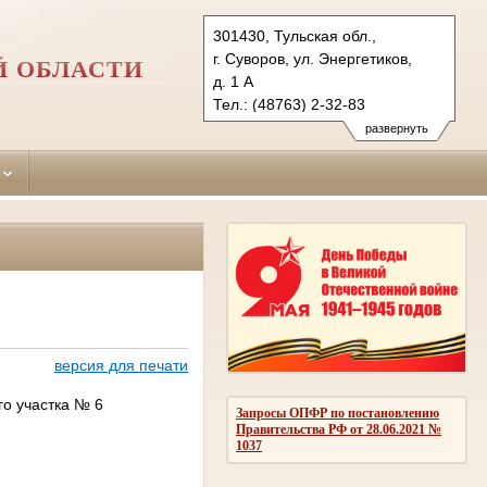
301430, Тульская обл.,
г. Суворов, ул. Энергетиков,
Й ОБЛАСТИ
д. 1 А
Тел.: (48763) 2-32-83
suvorovsky.tula@sudrf.ru
развернуть
версия для печати
го участка № 6
Запросы ОПФР по постановлению
Правительства РФ от 28.06.2021 №
1037