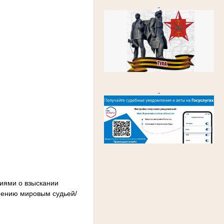
иями о взыскании
трению мировым судьей/