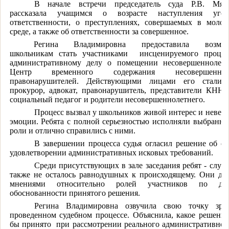
В начале встречи председатель суда Р.В. Мясо
рассказала учащимся о возрасте наступления угол
ответственности, о преступлениях, совершаемых в моло
среде, а также об ответственности за совершенное.
Регина Владимировна предоставила возмож
школьникам стать участниками
инсценируемого процес
административному делу о помещении несовершеннолетн
Центр временного содержания несовершеннол
правонарушителей. Действующими лицами его стали с
прокурор, адвокат, правонарушитель, представители КНН
социальный педагог и родители несовершеннолетнего.
Процесс вызвал у школьников живой интерес и невер
эмоции. Ребята с полной серьезностью исполняли выбранн
роли и отлично справились с ними.
В завершении процесса судья огласил решение об от
удовлетворении административных исковых требований.
Среди присутствующих в зале заседания ребят - слуш
также не осталось равнодушных к происходящему. Они де
мнениями относительно ролей участников по д
обоснованности принятого решения.
Регина Владимировна озвучила свою точку зре
проведенном судебном процессе. Объяснила, какое решени
бы принято
при рассмотрении реального административног