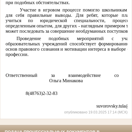
при подобных обстоятельствах.
Участие в игровом процессе помогло школьникам с
для себя правильные выводы. Для ребят, которые план
учиться по юридической специальности, процесс
определенным опытом, для других - наглядным примером тог
может последовать за совершение необдуманных поступков.
Проведение подобных мероприятий с учащ
образовательных учреждений способствует формированию
основ правового сознания и мотивации интереса в выборе б
профессии.
Ответственный за взаимодействие со
Ольга Минакова
8(48763)2-32-83
su
vorovsky.tula@s
опубликовано 19.03.2025 17:14 (МСК)