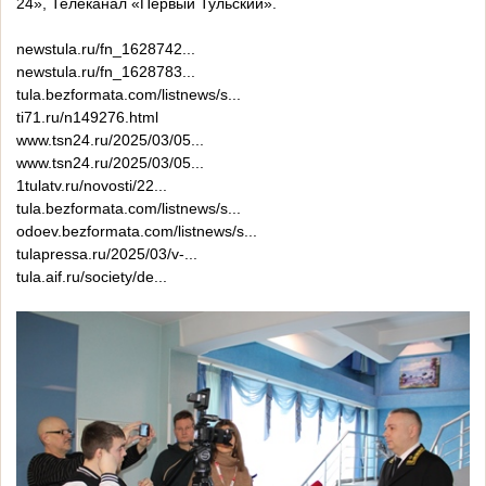
24», Телеканал «Первый Тульский».
newstula.ru/fn_1628742...
newstula.ru/fn_1628783...
tula.bezformata.com/listnews/s...
ti71.ru/n149276.html
www.tsn24.ru/2025/03/05...
www.tsn24.ru/2025/03/05...
1tulatv.ru/novosti/22...
tula.bezformata.com/listnews/s...
odoev.bezformata.com/listnews/s...
tulapressa.ru/2025/03/v-...
tula.aif.ru/society/de...