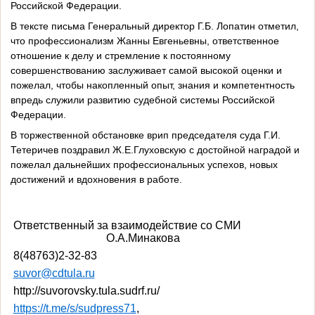
Российской Федерации.
В тексте письма Генеральный директор Г.Б. Лопатин отметил,
что профессионализм Жанны Евгеньевны, ответственное
отношение к делу и стремление к постоянному
совершенствованию заслуживает самой высокой оценки и
пожелал, чтобы накопленный опыт, знания и компетентность
впредь служили развитию судебной системы Российской
Федерации.
В торжественной обстановке врип председателя суда Г.И.
Тетеричев поздравил Ж.Е.Глуховскую с достойной наградой и
пожелал дальнейших профессиональных успехов, новых
достижений и вдохновения в работе.
Ответственный за взаимодействие со СМИ
О.А.Минакова
8(48763)2-32-83
suvor
@cdtula.ru
http
://
suvorovsky
.
tula
.
sudrf
.
ru
/
https://t.me/s/sudpress71
,