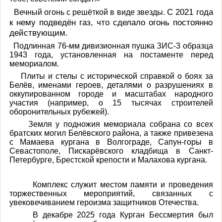
С 2021 года
Вечный огонь
с решёткой в виде звезды.
к нему подведён газ, что сделало огонь постоянно
действующим.
Подлинная 76-мм дивизионная пушка ЗИС-3
образца
1943 года, установленная на постаменте перед
мемориалом.
Плиты и стелы
с исторической справкой о боях за
Белёв, именами героев, деталями о разрушениях в
оккупированном городе и масштабах народного
участия (например, о 15 тысячах строителей
оборонительных рубежей).
Земля у подножия мемориала
собрана со всех
братских могил Белёвского района, а также привезена
с Мамаева кургана в Волгограде, Сапун-горы в
Севастополе, Пискарёвского кладбища в Санкт-
Петербурге, Брестской крепости и Малахова кургана.
Комплекс служит местом памяти и проведения
торжественных мероприятий, связанных с
увековечиванием героизма защитников Отечества.
В декабре 2025 года
Курган Бессмертия был