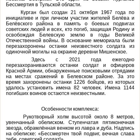
Бессмертия в Тульской области.
Курган был создан
21 октября 1967 года
по
инициативе и при личном участии жителей Белёва и
Белёвского района
в память о боевых подвигах
советских людей и всех, кто погиб, защищая Родину и
освобождая Белевскую землю в годы Великой
Отечественной войны.
В основание мемориала были
перезахоронены останки неизвестного солдата из
одиночной могилы на окраине деревни Мишенское.
Здесь с 2021 года ежегодно
перезахораниваются останки
солдат и офицеров
Красной Армии,
обнаруженные поисковыми отрядами
на местах сражений в Белевском районе.
За это
время захоронены останки 1226 бойцов, из которых
удалось установить имена 82 человек. Имена 1144
погибших воинов остаются неизвестными.
Особенности комплекса:
Рукотворный холм
высотой около 8 метров,
увенчанный обелиском. Ступенчатая пятиконечная
звезда, обрамлённая венком из лавра и дуба. Надпись
на обелиске: «Бессмертен твой подвиг, вечная слава
тебе, советский солдат!»