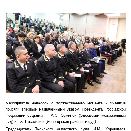
Мероприятие началось с торжественного момента - принятия
присяги впервые назначенными У
казом Президента Российской
Федерации
судьями - А.С.
Семиной (Одоевский межрайонный
суд) и Г.Х. Вяселевой (Ясногорский районный суд).
Председатель Тульского областного суда И.М. Хорошилов