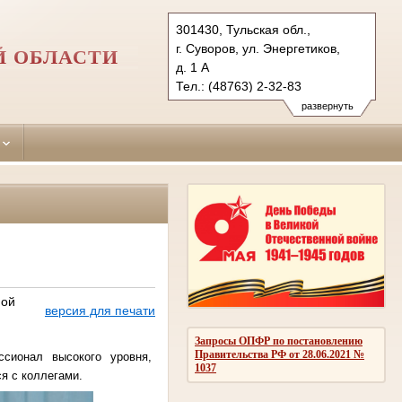
301430, Тульская обл.,
г. Суворов, ул. Энергетиков,
Й ОБЛАСТИ
д. 1 А
Тел.: (48763) 2-32-83
suvorovsky.tula@sudrf.ru
развернуть
ной
версия для печати
Запросы ОПФР по постановлению
Правительства РФ от 28.06.2021 №
ссионал высокого уровня,
1037
я с коллегами.