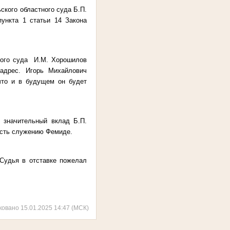
ского областного суда Б.П.
пункта 1 статьи 14 Закона
тного суда И.М. Хорошилов
адрес. Игорь Михайлович
что и в будущем он будет
 значительный вклад Б.П.
ость служению Фемиде.
Судья в отставке пожелал
ковано 15.01.2025 14:47 (МСК)