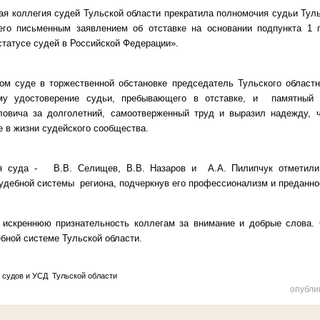
я коллегия судей Тульской области прекратила полномочия судьи Туль
его письменным заявлением об отставке на основании подпункта 1 
татусе судей в Российской Федерации».
ом суде в торжественной обстановке председатель Тульского облас
ому удостоверение судьи, пребывающего в отставке, и памятный 
овича за долголетний, самоотверженный труд и выразил надежду, 
е в жизни судейского сообщества.
я суда - В.В. Селищев, В.В. Назаров и А.А. Пилипчук отметили
судебной системы региона, подчеркнув его профессионализм и преданн
искреннюю признательность коллегам за внимание и добрые слова. 
бной системе Тульской области.
а судов и УСД Тульской области
опубли