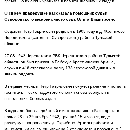
время. Но их облик хранится в памяти знавших их людей.
О своем прадедушке рассказала помощник судьи
Суворовского межрайонного суда Ольга Димитрогло
Седыкин Петр Гаврилович родился в 1908 году в д. Желтиково
Черепетского (сегодня - Суворовского) района Тульской
области.
27.03.1942 Черепетским РВК Черепетского района Тульской
области он был призван в Рабочую Крестьянскую Армию,
служил в 418 стрелковом полку 133 стрелковой дивизии в
звании рядовой.
В первые месяцы Петр Гаврилович получил ранение и попал в
госпиталь. После недолгого лечения снова вернулся к
выполнению боевых задач.
В журнале боевых действий имеется запись: «Разведрота в
ночь с 28 на 29 ноября 1942, группой 15 человек, ведет
разведку в направлении д. Скрябино. Артиллерийским и
минометным огнем уничтожено 2 ст.пулемета и разрушено 2